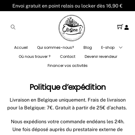
Skip
Back
Envoi gratuit en point relais ou locker dès 16,90 €
to
To
content
Top
Cart
Accueil
Qui sommes-nous?
Blog
E-shop
Où nous trouver ?
Contact
Devenir revendeur
Financer vos activités
Politique d’expédition
Livraison en Belgique uniquement. Frais de livraison
pour la Belgique: 7€. Gratuit à partir de 25€ d’achats.
Nous expédions votre commande endéans les 24h.
Une fois déposé auprès du prestataire externe de