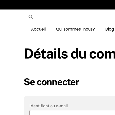
Skip
to
content
Accueil
Qui sommes-nous?
Blog
Détails du co
Se connecter
Obligatoire
Identifiant ou e-mail