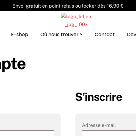
Back
Envoi gratuit en point relais ou locker dès 16,90 €
To
Top
E-shop
Où nous trouver ?
Contact
Dev
mpte
S’inscrire
Obligat
Adresse e-mail